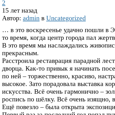
2
15 лет назад
Автор:
admin
в
Uncategorized
… в это воскресенье удачно пошли в Э
то время, когда центр города пал жерт
В это время мы наслаждались живопи
прекрасным.
Расстроила реставрация парадной лес
дворца. Как-то привык я начинать пос
по ней – торжественно, красиво, настр
высокое. Зато порадовала выставка ко
искусства. Всё очень гармонично – зол
роспись по шёлку. Всё очень изящно, 
Ещё повезло – была открыта экспозици
Первый раз за последний год попал ту