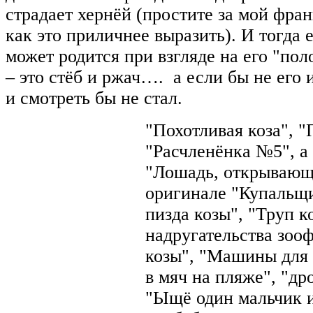
страдает хернёй (простите за мой фра
как это приличнее выразить). И тогда 
может родится при взгляде на его "пол
– это стёб и ржач…. а если бы не его 
и смотреть бы не стал.
"Похотливая коза", "
"Расчленёнка №5", а 
"Лошадь, открывающа
оригинале "Купальщи
пизда козы", "Труп к
надругательства зоо
козы", "Машины для
в мяч на пляже", "др
"Ыщё один мальчик и