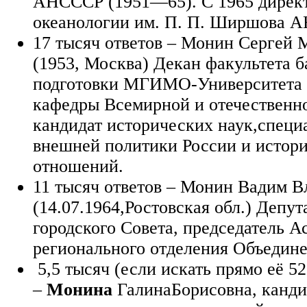
АНСССР (1951—65). С 1965 директ
океанологии им. П. П. Ширшова 
17 тысяч ответов – Монин Сергей
(1953, Москва) Декан факультета б
подготовки МГИМО-Университета
кафедры Всемирной и отечественно
кандидат исторических наук,специ
внешней политики России и истор
отношений.
11 тысяч ответов – Монин Вадим 
(14.07.1964,Ростовская обл.) Депут
городского Совета, председатель А
регионального отделения Объедин
5,5 тысяч (если искать прямо её 52
–
Монина
ГалинаБорисовна, канди