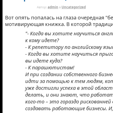
15 ЛЕТ НАЗАД
Автор:
admin
в
Uncategorized
Вот опять попалась на глаза очередная "б
мотивирующая книжка. В которой традици
"- Когда вы хотите научиться англ
к кому идете?
- К репетитору по английскому язык
- Когда вы хотите научиться пры
вы идете куда?
- К парашютистам!
И при создании собственного бизн
идти за помощью к тем людям, ко
уже достигли успеха в этой облас
делать, и они знают, что работат
кого-то – это гораздо рискованней 
создавать работающие бизнесы. И,