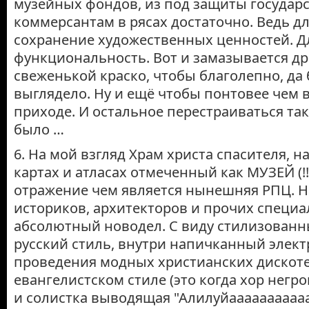
музейных фондов, из под защиты государс
коммерсантам в рясах достаточно. Ведь д
сохранение художественных ценностей. Д
функциональность. Вот и замазывается д
свеженькой краско, чтобы благолепно, да
выглядело. Ну и ещё чтобы понтовее чем 
приходе. И остальное перестраиваться та
было …
6. На мой взгляд Храм христа спасителя, н
картах и атласах отмеченный как МУЗЕЙ (!!
отражение чем является нынешняя РПЦ. Н
историков, архитекторов и прочих специа
абсолютный новодел. С виду стилизован
русский стиль, внутри напичканный элек
проведения модных христианских дискоте
евангелистском стиле (это когда хор негр
и солистка выводящая "Алилуйааааааааааа