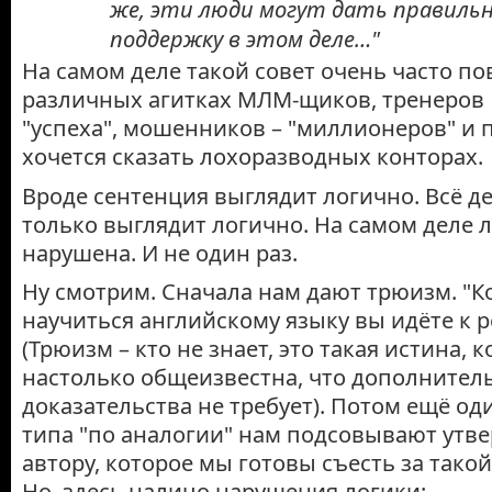
же, эти люди могут дать правиль
поддержку в этом деле…"
На самом деле такой совет очень часто по
различных агитках МЛМ-щиков, тренеров
"успеха", мошенников – "миллионеров" и п
хочется сказать лохоразводных конторах.
Вроде сентенция выглядит логично. Всё де
только выглядит логично. На самом деле л
нарушена. И не один раз.
Ну смотрим. Сначала нам дают трюизм. "К
научиться английскому языку вы идёте к р
(Трюизм – кто не знает, это такая истина, 
настолько общеизвестна, что дополнител
доказательства не требует). Потом ещё од
типа "по аналогии" нам подсовывают утв
автору, которое мы готовы съесть за тако
Но. здесь налицо нарушения логики: