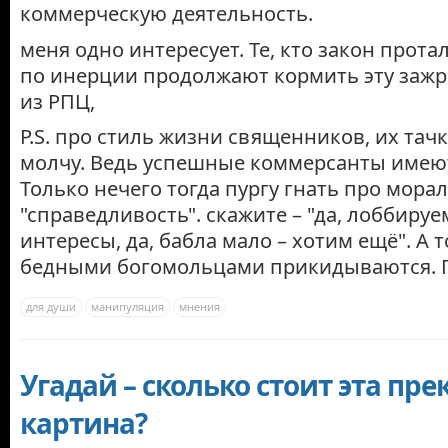
коммерческую деятельность.
меня одно интересует. Те, кто закон прот
по инерции продолжают кормить эту заж
из РПЦ,
P.S. про стиль жизни священников, их тачк
молчу. Ведь успешные коммерсанты имеют
Только нечего тогда пургу гнать про морал
"справедливость". скажите – "да, лоббируе
интересы, да, бабла мало – хотим ещё". А
бедными богомольцами прикидываются. 
для души
манипуляция
мнения
Угадай – сколько стоит эта пре
картина?