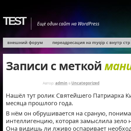
TEST
Ещё один сайт на WordPress
внешний форум
переадресация на myqip с внутр стр
Записи с меткой
ман
15 ЛЕТ НАЗАД
Автор:
admin
в
Uncategorized
Нашёл тут ролик Святейшего Патриарха К
месяца прошлого года.
В нём он обрушивается на сраную, поним
интеллигенцию, которая замыслила зело 
Она видишь ли лживо оспаривает необхо