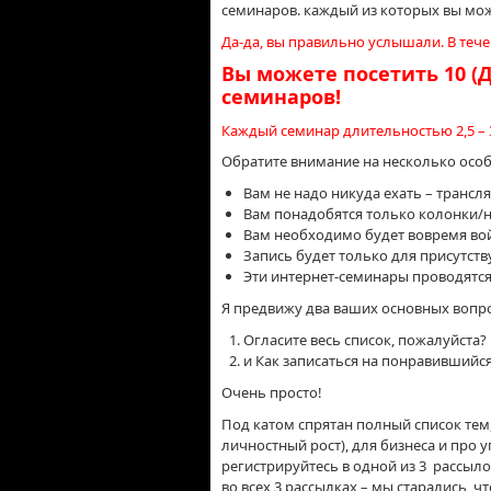
семинаров. каждый из которых вы мо
Да-да, вы правильно услышали. В те
Вы можете посетить 10 (
семинаров!
Каждый семинар длительностью 2,5 – 3
Обратите внимание на несколько особ
Вам не надо никуда ехать – трансля
Вам понадобятся только колонки/
Вам необходимо будет вовремя вой
Запись будет только для присутств
Эти интернет-семинары проводятся
Я предвижу два ваших основных вопро
Огласите весь список, пожалуйста?
и Как записаться на понравившийс
Очень просто!
Под катом спрятан полный список тем,
личностный рост), для бизнеса и про
регистрируйтесь в одной из 3 рассыло
во всех 3 рассылках – мы старались, 