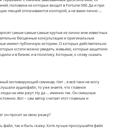
й, половина из которых входит в Fortune-500. Да и при
щих лекций оплачиваются конторой, а не вами лично …
е просят самые-самые-самые крутые из лично мне известных
твительно бесценные консультации и оригинальные
орые имеют публичную историю. О которых действительно
(которых кстати можно увидеть живьём), которые защитили
дили и в бизнес и в политику. Которым, к слову сказать
вный мотивирующий семинар. Нет .. я всё-таки не могу
ослушали аудиофайл, то уже знаете, что главное
о люди на нём ржут. Ну да … именно так. Он смешные
тоянно. Вот – сам автор считает этот главным и
ег он просит за свою ржаку?
ь файл, так и быть скажу. Хотя лучше прослушайте файл