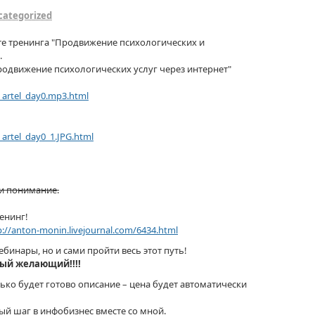
categorized
сте тренинга "Продвижение психологических и
.
одвижение психологических услуг через интернет"
_artel_day0.mp3.html
_artel_day0_1.JPG.html
и понимание.
ренинг!
p://anton-monin.livejournal.com/6434.html
бинары, но и сами пройти весь этот путь!
ый желающий!!!!
лько будет готово описание – цена будет автоматически
ый шаг в инфобизнес вместе со мной.