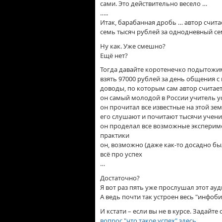
сами. Это действительно весело …
…..
Итак, барабанная дробь … автор счит
семь тысяч рублей за однодневный сем
Ну как. Уже смешно?
Ещё нет?
Тогда давайте коротенечко подытожим
взять 97000 рублей за день общения с
доводы, по которым сам автор считае
он самый молодой в России учитель у
он прочитал все известные на этой зе
его слушают и почитают тысячи учени
он проделал все возможные эксперим
практики
он, возможно (даже как-то досадно бы
всё про успех
…
Достаточно?
Я вот раз пять уже прослушал этот ау
А ведь почти так устроен весь "инфоби
И кстати – если вы не в курсе. Задайте
вопрос "что такое успех" здесь
.