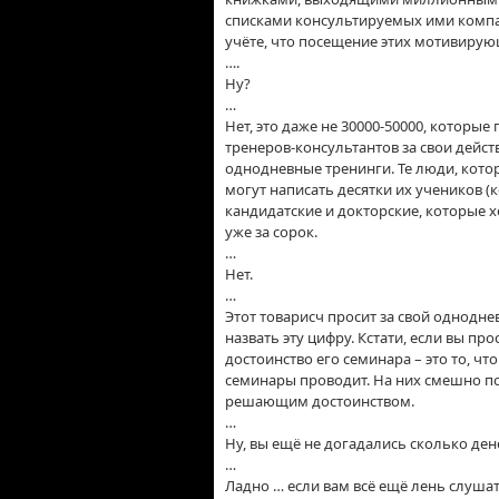
списками консультируемых ими компани
учёте, что посещение этих мотивирую
….
Ну?
…
Нет, это даже не 30000-50000, которы
тренеров-консультантов за свои дейс
однодневные тренинги. Те люди, кот
могут написать десятки их учеников 
кандидатские и докторские, которые хо
уже за сорок.
…
Нет.
…
Этот товарисч просит за свой однодне
назвать эту цифру. Кстати, если вы пр
достоинство его семинара – это то, чт
семинары проводит. На них смешно пос
решающим достоинством.
…
Ну, вы ещё не догадались сколько ден
…
Ладно … если вам всё ещё лень слушат