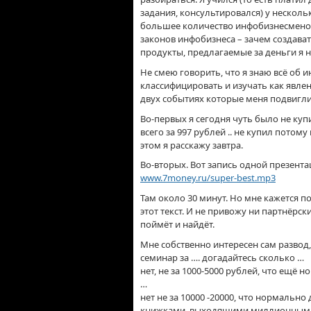
задания, консультировался) у несколь
большее количество инфобизнесменов 
законов инфобизнеса – зачем создава
продукты, предлагаемые за деньги я н
Не смею говорить, что я знаю всё об 
классифицировать и изучать как явлен
двух событиях которые меня подвигли 
Во-первых я сегодня чуть было не куп
всего за 997 рублей .. не купил потому
этом я расскажу завтра.
Во-вторых. Вот запись одной презента
www.7money.ru/super-best.mp3
Там около 30 минут. Но мне кажется п
этот текст. И не привожу ни партнёрски
поймёт и найдёт.
Мне собственно интересен сам развод,
семинар за …. догадайтесь сколько …
нет, не за 1000-5000 рублей, что ещё
…
нет не за 10000 -20000, что нормальн
книжками, выходящими миллионными 