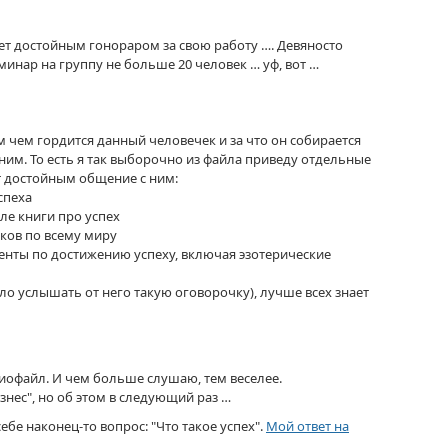
ает достойным гонораром за свою работу …. Девяносто
инар на группу не больше 20 человек … уф, вот …
 чем гордится данный человечек и за что он собирается
 ним. То есть я так выборочно из файла приведу отдельные
т достойным общение с ним:
спеха
мле книги про успех
ков по всему миру
енты по достижению успеху, включая эзотерические
ло услышать от него такую оговорочку), лучше всех знает
диофайл. И чем больше слушаю, тем веселее.
знес", но об этом в следующий раз …
 себе наконец-то вопрос: "Что такое успех".
Мой ответ на