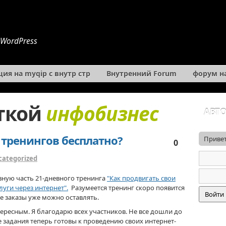
 WordPress
ия на myqip с внутр стр
Внутренний Forum
форум на
еткой
инфобизнес
АВТ
 тренингов бесплатно?
Привет
0
categorized
вную часть 21-дневного тренинга
"Как продвигать свои
уги через интернет".
Разумеется тренинг скоро появится
 заказы уже можно оставлять.
ресным. Я благодарю всех участников. Не все дошли до
се задания теперь готовы к проведению своих интернет-