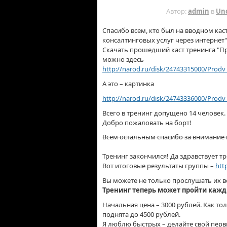
15 ЛЕТ НАЗАД
Автор:
admin
в
Un
Спасибо всем, кто был на вводном ка
консалтинговых услуг через интернет"
Скачать прошедший каст тренинга "Пр
можно здесь
http://narod.ru/disk/24743315000/Prodv
А это – картинка
http://narod.ru/disk/24743336000/Prodv
Всего в тренинг допущено 14 человек.
Добро пожаловать на борт!
Всем остальным спасибо за внимание 
Тренинг закончился! Да здравствует т
Вот итоговые результаты группы –
htt
Вы можете не только прослушать их ве
Тренинг теперь может пройти кажд
Начальная цена – 3000 рублей. Как то
поднята до 4500 рублей.
Я люблю быстрых – делайте свой перв