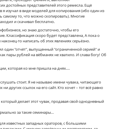
ких достойных представителей этого ремесла. Ещё
я изучал в виде моделей для копирования (ибо один из
ть самому то, что можно скопировать). Многие
аходил и скачивал бесплатно.
инфобизнесе, но знаю достаточно, чтобы его
ие. Классификация скоро будет представлена, А пока о
наконец-то написать об этих явлениях серьёзно.
ил один "отчёт", выпущенный "ограниченной серией" и
 как пары рублей на вёбманях не хватило. И слава богу! Об
ции, которая ко мне пришла на днях….
ослушать стоит. Я не называю имени чувака, читающего
х ни других ссылок на его сайт. Кто хочет – тот всё равно
 который делает этот чувак, продавая свой однодневный
 нормально за такие семинары…
о для известных западных ораторов, с большими
тиражами. С именем завоёванным десятилетием, со