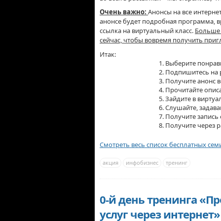
Очень важно:
Анонсы на все интерне
анонсе будет подробная программа, вр
ссылка на виртуальный класс.
Больше 
сейчас, чтобы вовремя получить при
Итак:
1. Выберите понра
2. Подпишитесь на 
3. Получите анонс 
4. Прочитайте описа
5. Зайдите в виртуа
6. Слушайте, задав
7. Получите запись
8. Получите через 
Смотреть весь список бесплатных семи
акция
инфобизнес
тренинг
0-й день тренинга «П
услуг через интернет»