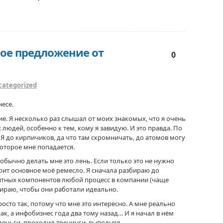
гое предложение от
0
categorized
есе.
. Я несколько раз слышал от моих знакомых, что я очень
юдей, особенно к тем, кому я завидую. И это правда. По
Я до кирпичиков, да что там скромничать, до атомов могу
которое мне попадается.
 обычно делать мне это лень. Если только это не нужно
стоит основное моё ремесло. Я сначала разбираю до
нятных компонентов любой процесс в компании (чаще
бираю, чтобы они работали идеально.
осто так, потому что мне это интересно. А мне реально
как, а инфобизнес года два тому назад… И я начал в нём
л деньги, проходил тренинги, выполнял