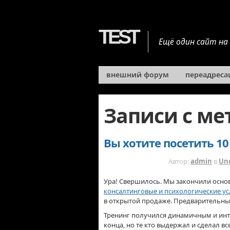
TEST
Ещё один сайт на
внешний форум
переадресац
Записи с м
Вы хотите посетить 10
15 ЛЕТ НАЗАД
Автор:
admin
в
Un
Ура! Свершилось. Мы закончили осно
консалтинговые и психологические усл
в открытой продаже. Предварительные
Тренинг получился динамичным и инте
конца, но те кто выдержал и сделал в