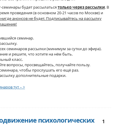
т-семинары будет рассылаться
только через рассылки
. В
емя проведения (в основном 20-21 часов по Москве) и
нигде анонсов не будет. Подписывайтесь на рассылку
глашение!
вившийся семинар.
рассылку.
всех семинаров рассылки (минимум за сутки до эфира).
ние и решите, что хотите на нём быть.
льный класс.
айте вопросы, просвещайтесь, получайте пользу.
 семинара, чтобы прослушать его ещё раз.
рассылку дополнительные подарки.
наров тут – >
родвижение психологических
1