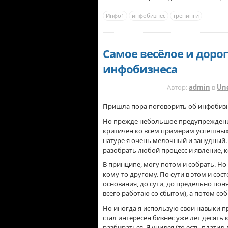
Инфо1
инфобизнес
тренинги
Самое весёлое и доро
инфобизнеса
15 ЛЕТ НАЗАД
Автор:
admin
в
Un
Пришла пора поговорить об инфобизн
Но прежде небольшое предупреждение
критичен ко всем примерам успешных л
натуре я очень мелочный и занудный. 
разобрать любой процесс и явление, 
В принципе, могу потом и собрать. Но
кому-то другому. По сути в этом и со
основания, до сути, до предельно по
всего работаю со сбытом), а потом со
Но иногда я использую свои навыки пр
стал интересен бизнес уже лет десять 
разбираться. Я учился (то есть плати