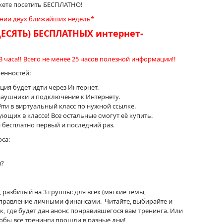
жете посетить БЕСПЛАТНО!
чении двух ближайших недель*
ДЕСЯТЬ) БЕСПЛАТНЫХ интернет-
 часа!! Всего не менее 25 часов полезной информации!!
енностей:
ция будет идти через Интернет.
наушники и подключение к Интернету.
ти в виртуальный класс по нужной ссылке.
ующих в классе! Все остальные смогут её купить.
 бесплатно первый и последний раз.
са:
я?
 разбитый на 3 группы: для всех (мягкие темы,
 управление личными финансами. Читайте, выбирайте и
к, где будет дан анонс понравившегося вам тренинга. Или
чтобы все тренинги прошли в разные дни!