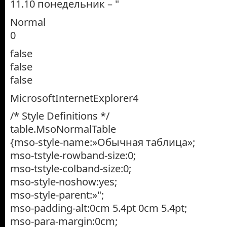
11.10 понедельник – "
Normal
0
false
false
false
MicrosoftInternetExplorer4
/* Style Definitions */
table.MsoNormalTable
{mso-style-name:»Обычная таблица»;
mso-tstyle-rowband-size:0;
mso-tstyle-colband-size:0;
mso-style-noshow:yes;
mso-style-parent:»";
mso-padding-alt:0cm 5.4pt 0cm 5.4pt;
mso-para-margin:0cm;