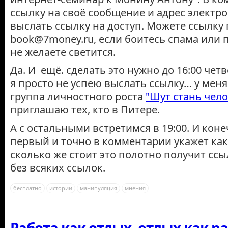
ссылку на своё сообщение и адрес электр
выслать ссылку на доступ. Можете ссылку 
book@7money.ru, если боитесь спама или
не желаете светится.
Да. И ещё. сделать это нужно до 16:00 четв
я просто не успею выслать ссылку… у мен
группа личностного роста
"Шут стань чел
приглашаю тех, кто в Питере.
А с остальными встретимся в 19:00. И конеч
первый и точно в комментарии укажет как
сколько же стоит это полотно получит ссыл
без всяких ссылок.
бесплатно
истории
манипуляция
мнения
Работа как отдых, отдых как р