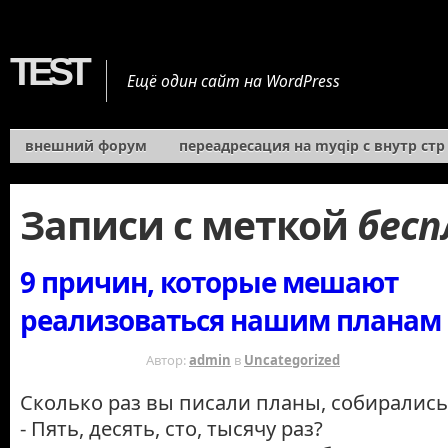
TEST
Ещё один сайт на WordPress
внешний форум
переадресация на myqip с внутр стр
Записи с меткой
бес
9 причин, которые мешают
реализоваться нашим планам
15 ЛЕТ НАЗАД
Автор:
admin
в
Uncategorized
Сколько раз вы писали планы, собирались 
- Пять, десять, сто, тысячу раз?