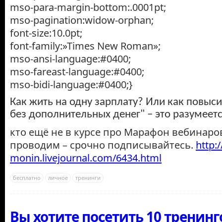
mso-para-margin-bottom:.0001pt;
mso-pagination:widow-orphan;
font-size:10.0pt;
font-family:»Times New Roman»;
mso-ansi-language:#0400;
mso-fareast-language:#0400;
mso-bidi-language:#0400;}
Как жить на одну зарплату? Или как повыси
без дополнительных денег" – это разумеетс
кто ещё не в курсе про Марафон вебинаро
проводим – срочно подписывайтесь.
http:
monin.livejournal.com/6434.html
бесплатно
личное
тренинги
Вы хотите посетить 10 тренинг